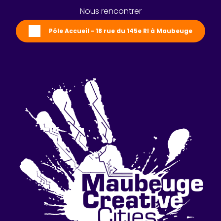
Nous rencontrer
Pôle Accueil - 18 rue du 145e RI à Maubeuge