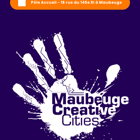
Pôle Accueil - 18 rue du 145e RI à Maubeuge