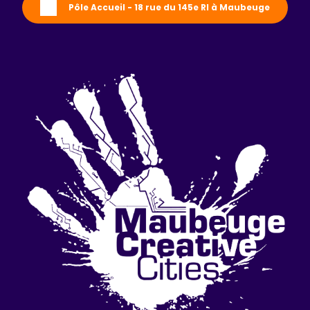
Pôle Accueil - 18 rue du 145e RI à Maubeuge