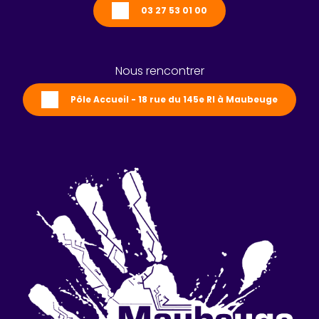
03 27 53 01 00
Nous rencontrer
Pôle Accueil - 18 rue du 145e RI à Maubeuge