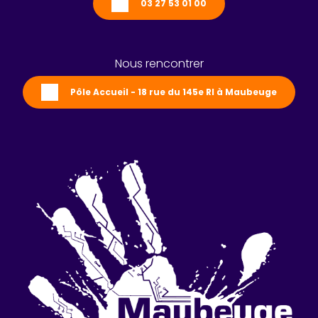
03 27 53 01 00
Nous rencontrer
Pôle Accueil - 18 rue du 145e RI à Maubeuge