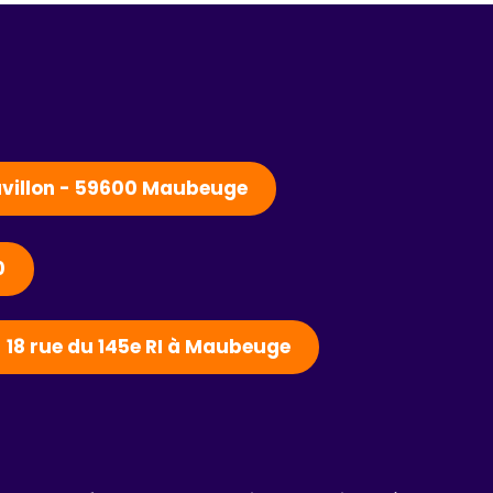
Pavillon - 59600 Maubeuge
0
- 18 rue du 145e RI à Maubeuge