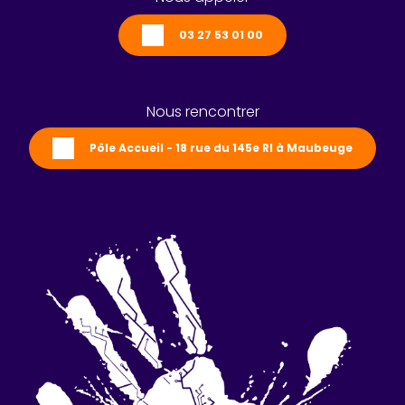
03 27 53 01 00
Nous rencontrer
Pôle Accueil - 18 rue du 145e RI à Maubeuge