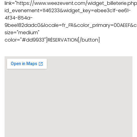
link="https://www.weezevent.com/widget_billeterie.ph
id_evenement=1146233&widget_key=ebee3c1f-ee61-
4f34-854a-
9bee182dadc0&locale=fr_FR&color_primary=00AEEF&cod
size="medium"
color="#dd9933"]RÉSERVATION[/button]