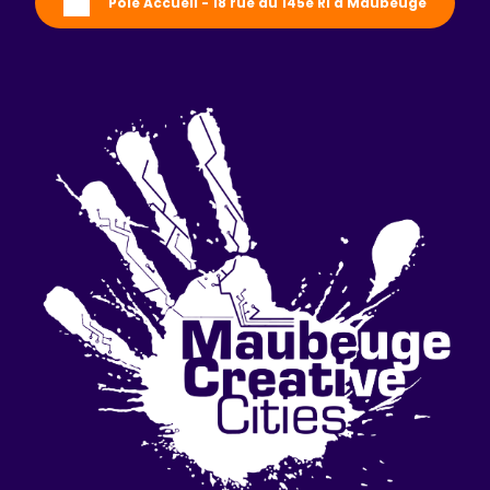
Pôle Accueil - 18 rue du 145e RI à Maubeuge