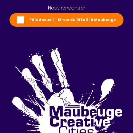
Nous rencontrer
Pôle Accueil - 18 rue du 145e RI à Maubeuge