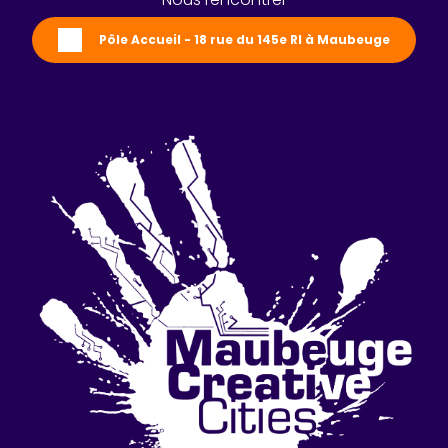
Pôle Accueil - 18 rue du 145e RI à Maubeuge