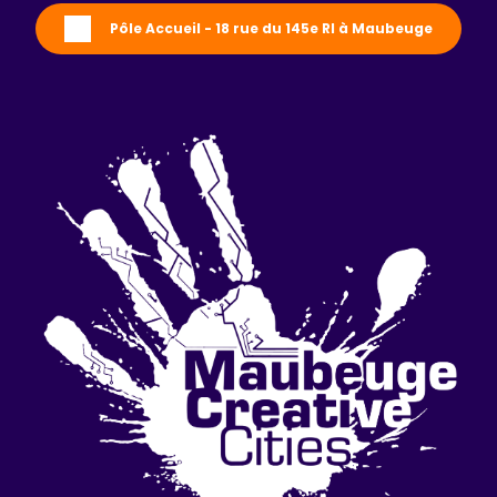
Pôle Accueil - 18 rue du 145e RI à Maubeuge