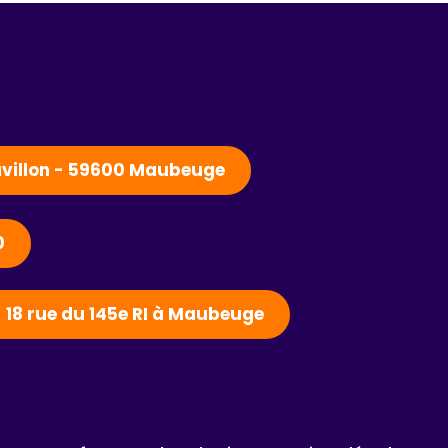
Pavillon - 59600 Maubeuge
0
- 18 rue du 145e RI à Maubeuge