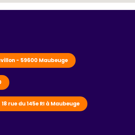
Pavillon - 59600 Maubeuge
0
- 18 rue du 145e RI à Maubeuge