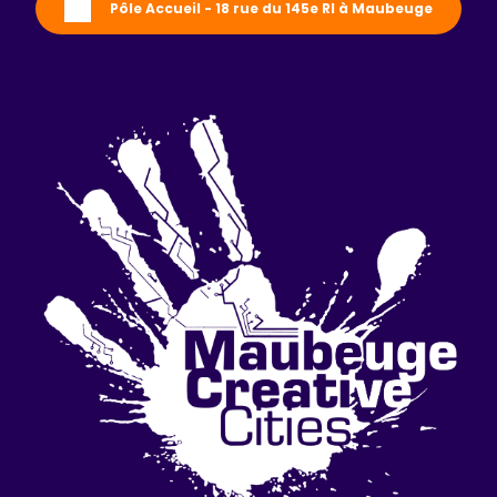
Pôle Accueil - 18 rue du 145e RI à Maubeuge