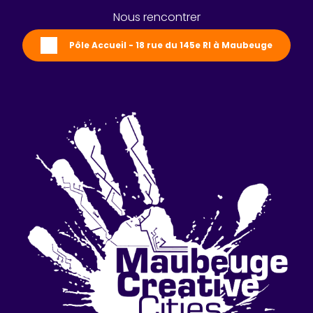
Nous rencontrer
Pôle Accueil - 18 rue du 145e RI à Maubeuge