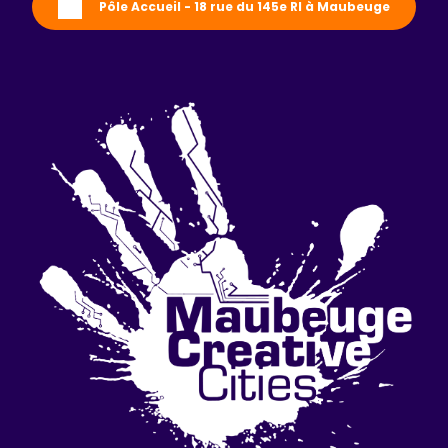
Pôle Accueil - 18 rue du 145e RI à Maubeuge