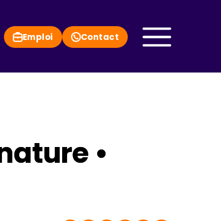
Emploi
Contact
 nature •