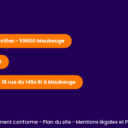
Pavillon - 59600 Maubeuge
0
- 18 rue du 145e RI à Maubeuge
lement conforme - 
Plan du site - 
Mentions légales et 