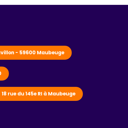
Pavillon - 59600 Maubeuge
0
- 18 rue du 145e RI à Maubeuge