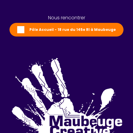
Nous rencontrer
Pôle Accueil - 18 rue du 145e RI à Maubeuge