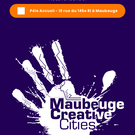
Pôle Accueil - 18 rue du 145e RI à Maubeuge