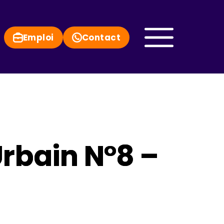
Emploi
Contact
rbain N°8 –