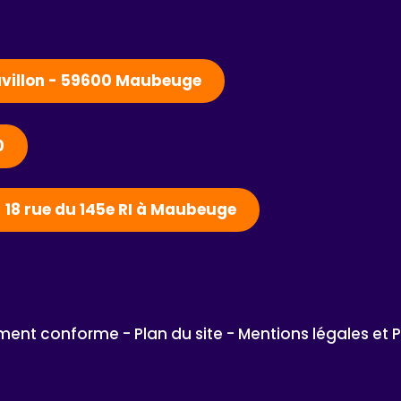
Pavillon - 59600 Maubeuge
0
- 18 rue du 145e RI à Maubeuge
lement conforme - 
Plan du site - 
Mentions légales et 