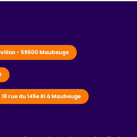
Pavillon - 59600 Maubeuge
0
- 18 rue du 145e RI à Maubeuge