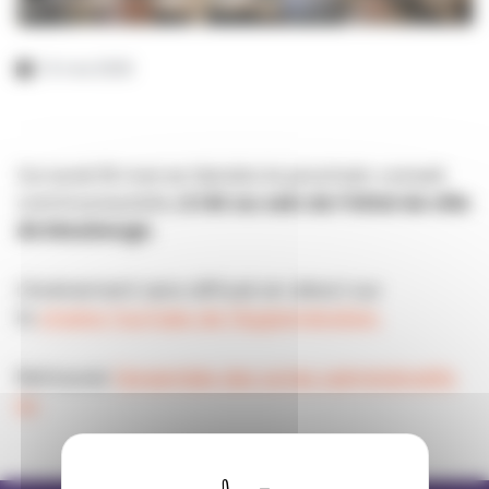
13 mai 2026
Ce lundi 18 mai se tiendra le prochain conseil
communautaire,
à 14h au sein de l’Hôtel de ville
de Maubeuge.
L'événement sera diffusé en direct sur
la
chaine YouTube de l'Agglomération.
Retrouvez
l'ensemble des actes administratifs
ici