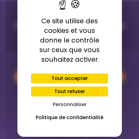
Ce site utilise des
Communauté d'Agglomération
cookies et vous
Maubeuge-Val de Sambre 
donne le contrôle
sur ceux que vous
souhaitez activer
Nous écrire
1, place du Pavillon - 59600 Maubeuge
Tout accepter
Tout refuser
Nous appeler
Personnaliser
03 27 53 01 00
Politique de confidentialité