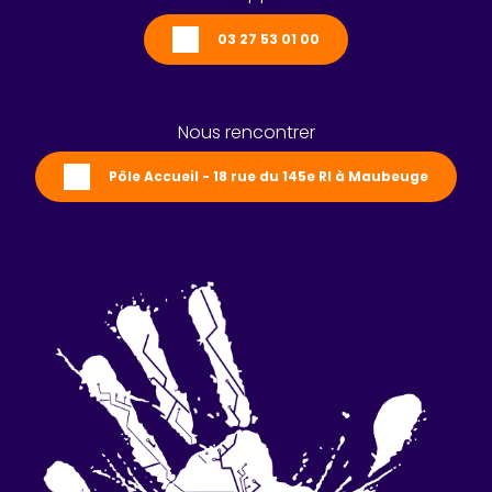
03 27 53 01 00
Nous rencontrer
Pôle Accueil - 18 rue du 145e RI à Maubeuge