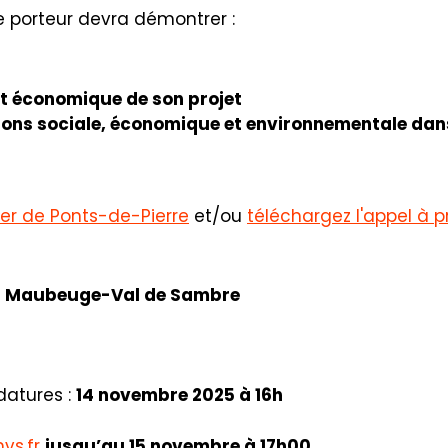
e porteur devra démontrer :
et économique de son projet
ions sociale, économique et environnementale dans
ier de Ponts-de-Pierre
et/ou
téléchargez l'appel à p
 Maubeuge-Val de Sambre
datures :
14 novembre 2025 à 16h
vs.fr
jusqu’au 15 novembre à 17h00.