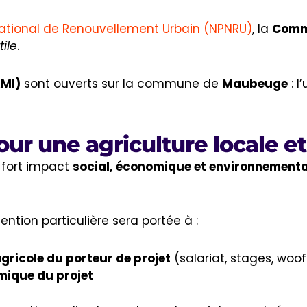
ional de Renouvellement Urbain (NPNRU)
, la
Comm
ile
.
AMI)
sont ouverts sur la commune de
Maubeuge
: l
our une agriculture locale e
à fort impact
social, économique et environnementa
tention particulière sera portée à :
agricole du porteur de projet
(salariat, stages, woofi
omique du projet