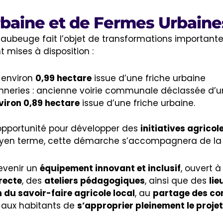
rbaine et de Fermes Urbaine
Maubeuge fait l’objet de transformations importante
t mises à disposition :
 environ
0,99 hectare
issue d’une friche urbaine
lonneries : ancienne voirie communale déclassée d’
viron 0,89 hectare
issue d’une friche urbaine.
opportunité pour développer des
initiatives agricol
oyen terme, cette démarche s’accompagnera de la
evenir un
équipement innovant et inclusif
, ouvert à
recte
, des
ateliers pédagogiques
, ainsi que des
lie
 du savoir-faire agricole local
, au
partage des co
t aux habitants de
s’approprier pleinement le projet