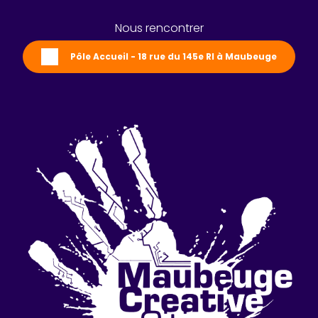
Nous rencontrer
Pôle Accueil - 18 rue du 145e RI à Maubeuge