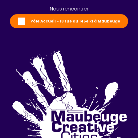
Nous rencontrer
Pôle Accueil - 18 rue du 145e RI à Maubeuge