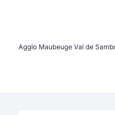
Aller
au
contenu
Agglo Maubeuge Val de Samb