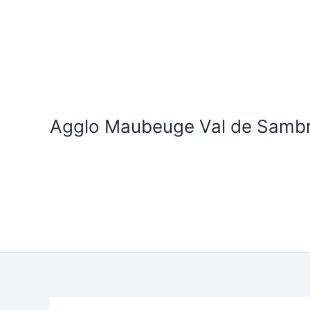
Aller
au
contenu
Agglo Maubeuge Val de Samb