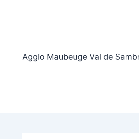
Aller
au
contenu
Agglo Maubeuge Val de Samb