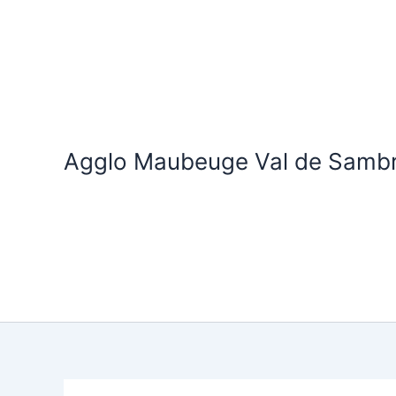
Aller
au
contenu
Agglo Maubeuge Val de Samb