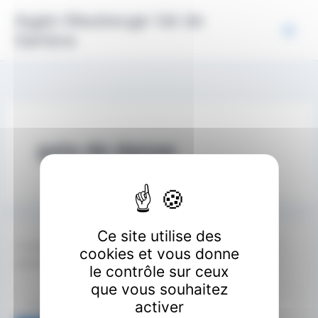
Aller
Panneau de gestion des cookies
Agglo Maubeuge Val de
au
Sambre
contenu
gala de danse
Ce site utilise des
Il semble que nous ne pouvons pas trouver le contenu
cookies et vous donne
demandé. Peut-être qu’une recherche peut vous aider.
le contrôle sur ceux
que vous souhaitez
Rechercher :
activer