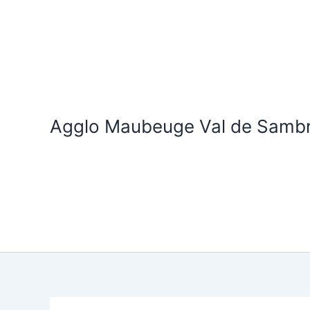
Aller
au
contenu
Agglo Maubeuge Val de Samb