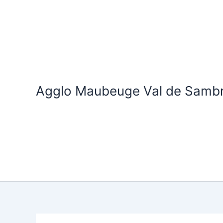
Aller
au
contenu
Agglo Maubeuge Val de Samb