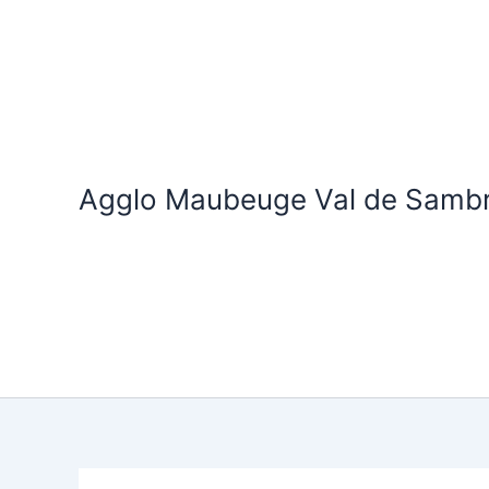
Aller
au
contenu
Agglo Maubeuge Val de Samb