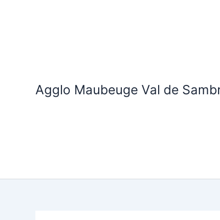
Aller
au
contenu
Agglo Maubeuge Val de Samb