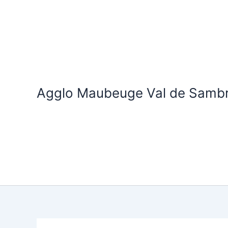
Aller
au
contenu
Agglo Maubeuge Val de Samb