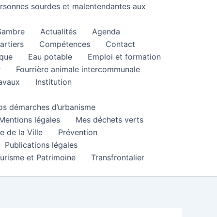
personnes sourdes et malentendantes aux
 Sambre
Actualités
Agenda
artiers
Compétences
Contact
que
Eau potable
Emploi et formation
Fourrière animale intercommunale
ravaux
Institution
 vos démarches d’urbanisme
Mentions légales
Mes déchets verts
e de la Ville
Prévention
Publications légales
urisme et Patrimoine
Transfrontalier