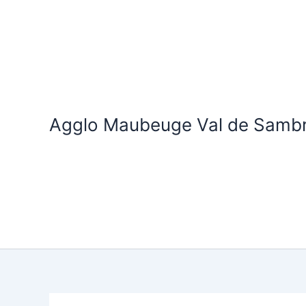
Aller
au
contenu
Agglo Maubeuge Val de Samb