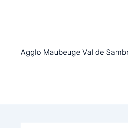
Aller
au
contenu
Agglo Maubeuge Val de Samb