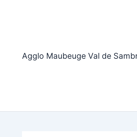
Aller
au
contenu
Agglo Maubeuge Val de Samb