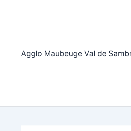
Aller
au
contenu
Agglo Maubeuge Val de Samb