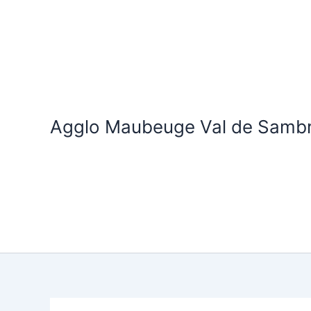
Aller
au
contenu
Agglo Maubeuge Val de Samb