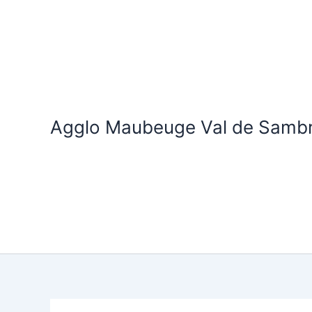
Aller
au
contenu
Agglo Maubeuge Val de Samb