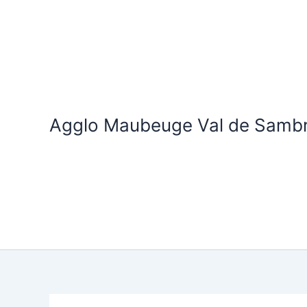
Aller
au
contenu
Agglo Maubeuge Val de Samb