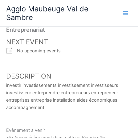
Aller
Agglo Maubeuge Val de
au
Sambre
contenu
Entreprenariat
NEXT EVENT
No upcoming events
DESCRIPTION
investir investissements investissement investisseurs
investisseur entreprendre entrepreneurs entrepreneur
entreprises entreprise installation aides économiques
accompagnement
Évènement à venir
<li>Aucun évènement dans cette catégorie</li>