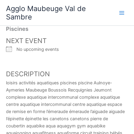
Aller
Agglo Maubeuge Val de
au
Sambre
contenu
Piscines
NEXT EVENT
No upcoming events
DESCRIPTION
loisirs activités aquatiques piscines piscine Aulnoye-
Aymeries Maubeuge Boussois Recquignies Jeumont
complexe aquatique intercommunal complexe aquatique
centre aquatique intercommunal centre aquatique espace
de remise en forme l’émeraude émeraude l’aiguade aiguade
l’épinette épinette les canetons canetons pierre de
coubertin aquabike aqua aquagym gym aquabike
aquajogging aquafitness aquaforme circuit training bébés