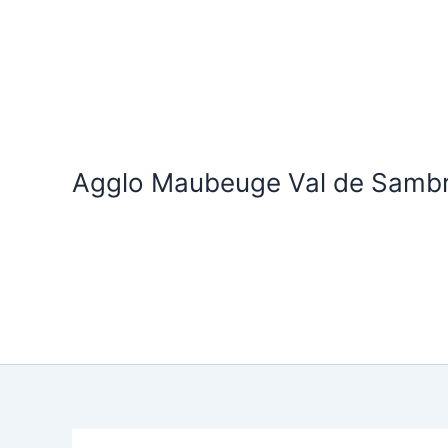
Aller
au
contenu
Agglo Maubeuge Val de Samb