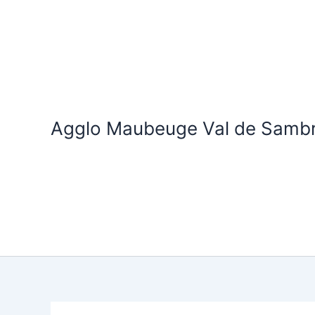
Aller
au
contenu
Agglo Maubeuge Val de Samb