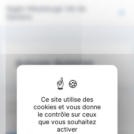
Aller
Panneau de gestion des cookies
Agglo Maubeuge Val de
au
Sambre
contenu
Aulnoye-Aymeries
Ce site utilise des
Il semble que nous ne pouvons pas trouver le contenu
cookies et vous donne
demandé. Peut-être qu’une recherche peut vous aider.
le contrôle sur ceux
que vous souhaitez
Rechercher :
activer